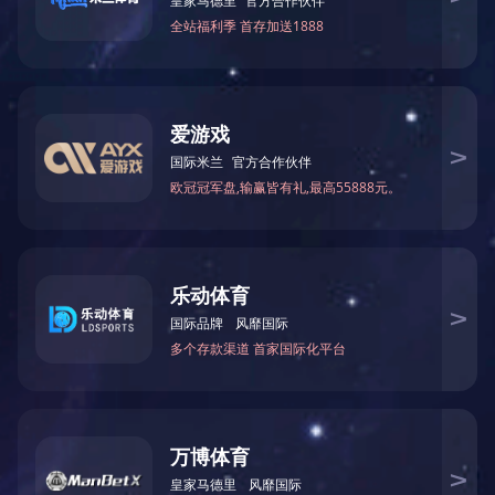
星华动态
查看更多
守正出奇谋新篇，同心勠力踏新
程 | 星华集团2025年度总结表彰
大会暨2026年迎新晚宴圆满举行
2026年2月10日，星华集团“守正出奇谋新
篇，同心勠力踏新程”2025年度总结表彰
大会暨2026迎新晚宴在三亚亚龙湾华邑度
假酒店隆重召开。全体星华人欢聚一堂，
共同回顾奋斗历程，表彰先进典范，共绘
发展...
READ MORE