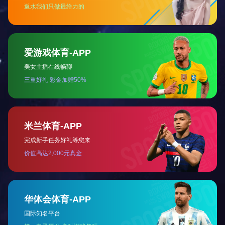
大举行。此...
READ MORE
走进星华
集团简介
旗下公司
发展历程
集团荣誉
星华动态
集团新闻
媒体报道
乐动网页版·官方站在线登入
文化理念
精彩活动
星华故事
投资产业
文旅运营与融合
城市更新与改造