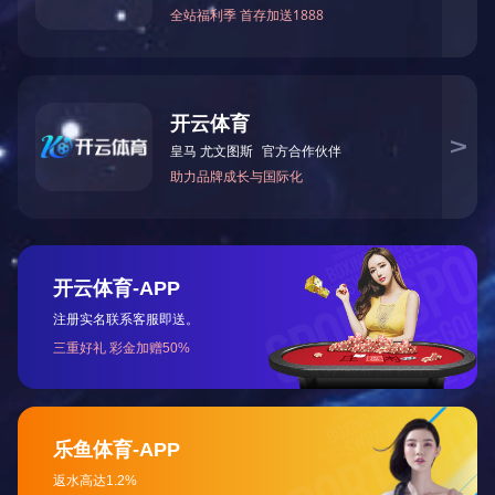
山海奇遇 青春星华 | 星华集团惊
艳亮相 2025 中国国际旅游交易会
...
READ MORE
聚焦 “交流、共赢、未来”
2025年9月1日，由乐动网页版·官方站在线
登入-乐动（中国） 投资有限公司、美国
内华达大学拉斯维加斯分校、三亚旅游酒
店行业协会、携程旅行网大住宿事业群海
南分公司联合主办的“中美国际旅游酒店行
业论坛”在三亚亚龙湾星华华邑度假酒店盛