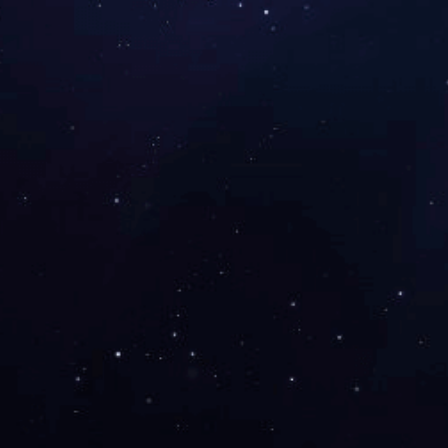
联系我们
地址：海口市海秀中路51-1号星华大厦20层
电话：0898-66766228
手机版网站
友情链接
LINK
三亚亚龙湾星华套房假日酒店
三亚星华旅游开发有限公司
海南中田旅业开发有限公司
海口星华房地产开发有限公司
海南星悦巢物业服务有限公司