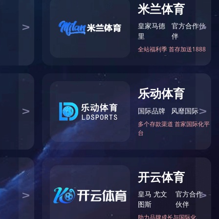
公里。依托区域良好的生态旅游资源，在生态修复的前提下，
田园四大功能区于一体的国家
5A
级旅游景区。白石岭绿世界旅