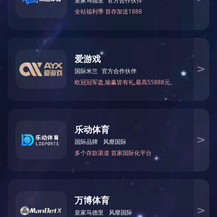
员工的热烈欢迎！
调研过程中，何书记指出了景区目前规模狭小，景区内业
主众多，设施设备陈旧，影响了景区的形象和开发建设,市委
政府正在协调解决这些问题，调研组领导对市委市政府及景区
的努力表示肯定。
景区负责人向调研组汇报了景区未来发展战略规划宏图：
致力于打造海南省首家生态修复示范区，建设成国家5A级旅
游景区，博鳌亚洲论坛配套旅游服务商。
景区员工列队欢迎调研组一行领导