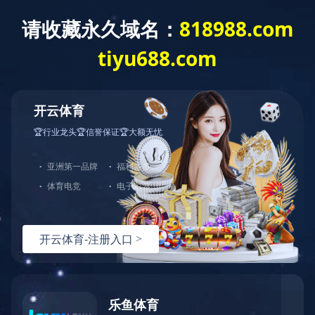
乐动网页版·官方站在线登入
乐动网页版·官方站在线登入-乐动（中国）
走进星华
集团简介
旗下公司
发展历程
集团荣誉
新闻动态
集团新闻
媒体报道
乐动网页版·官方站在线登入
文化理念
精彩活动
星华故事
投资产业
文旅运营与融合
城市更新与改造
美丽乡村与赋能
社会公益
人才招聘
人才理念
招聘职位
星籍会
星华在线
意见反馈
联系我们