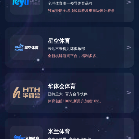
新闻动态
新闻动态
集团新闻
集团新闻
媒体报道
海南《白石岭生态修复示范区总体规划》评审专家一行莅临白
石岭旅游景区考察调研
浏览次数：17827次
发布时间：2018-06-20 11:10:33
2018年6月19日，海南《白石岭生态修复示范区总体规
划》研讨评审专家一行莅临白石岭旅游景区，景区负责人全程
陪同考察调研。