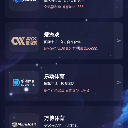
专家组一行对白石岭生态修复示范区进行了实地现场考
察。景区负责人向评审专家介绍了生态修复示范区可行性总体
规划，并详细介绍了景区周边地区地质构造及山川植被分布情
况，专家组对景区生态修复规划总目标予以肯定。