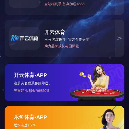
上一篇：热烈庆祝海南《白石岭生态修复示范区总体规
划》通过评审
下一篇：星华集团2017年度优秀员工活动
返回
走进星华
集团简介
旗下公司
发展历程
集团荣誉
星华动态
集团新闻
媒体报道
乐动网页版·官方站在线登入
文化理念
精彩活动
星华故事
投资产业