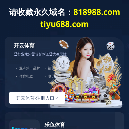
乐动网页版·官方站在线登入
乐动网页版·官方站在线登入-乐动（中国）
走进星华
集团简介
旗下公司
发展历程
集团荣誉
新闻动态
集团新闻
媒体报道
乐动网页版·官方站在线登入
文化理念
精彩活动
星华故事
投资产业
文旅运营与融合
城市更新与改造
美丽乡村与赋能
社会公益
人才招聘
人才理念
招聘职位
星籍会
星华在线
意见反馈
联系我们