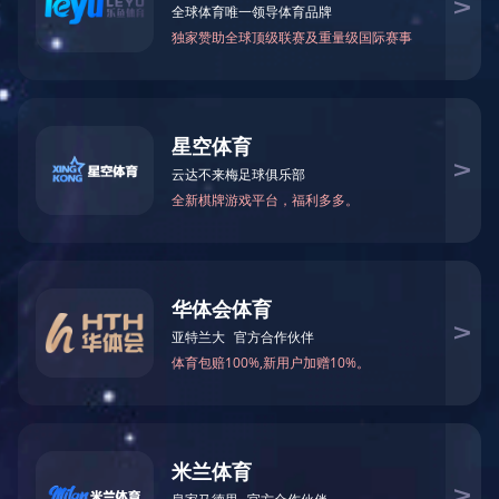
新闻动态
新闻动态
集团新闻
集团新闻
媒体报道
琼海将分期对白石岭区域生态环境进行修复
浏览次数：16329次
发布时间：2018-09-04 15:24:11
6月19日-20日，琼海市召开《白石岭生态修复示范区总体
规划》（以下简称《总体规划》）评审会暨白石岭生态修复研
讨会，专家组一致同意《总体规划》通过评审。