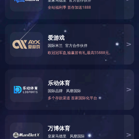
白石岭作为琼海的一张生态名片和旅游金字招牌，由于种
种原因，近年来生态已经出现退化现象。为此，琼海市政府决
定启动白石岭生态修复示范区项目。以生态保护修复为重点，
以加快全域旅游发展为目标，形成特色鲜明、保护与开发兼顾
的多功能示范区，以点带面推动全市生态修复工作。
今天，中国工程院院士尹伟伦、侯立安，国务院参事室参
事刘秀晨等专家组成专家组，对《总体规划》进行评审。
专家组一致同意《总体规划》通过评审，认为《总体规
划》针对白石岭森林生态系统退化现状与振兴乡村发展生态经
济的需求，对白石岭生态修复示范区规划范围内的森林、湿
地、农田及水资源进行调查评价，对规划范围内的生态修复重