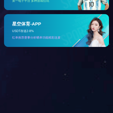
星华动态
集团新闻
媒体报道
乐动网页版·官方站在线登入
文化理念
精彩活动
星华故事
投资产业
文旅运营与融合
城市更新与改造
美丽乡村与赋能
人才招聘
人才理念
招聘职位
星华在线
意见反馈
联系我们