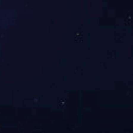
文化理念
精彩活动
星华故事
投资产业
文旅运营与融合
城市更新与改造
美丽乡村与赋能
人才招聘
人才理念
招聘职位
星华在线
意见反馈
联系我们
联系我们
地址：海口市海秀中路51-1号星华大厦20层
电话：0898-66766228