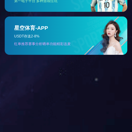
阶，实现集团效益最大化。
上一篇：“凝心聚力，携手奋进”——2018年乐动网页版·
官方站在线登入-乐动（中国） “庆中秋、迎国庆” 暨第
二届职工运动会圆满落幕
下一篇：海南白石岭旅游景区召开创建省级旅游标准化
试点企业动员大会
返回
走进星华
集团简介
旗下公司
发展历程
集团荣誉
星华动态
集团新闻
媒体报道
乐动网页版·官方站在线登入