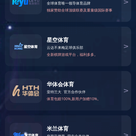
新闻动态
新闻动态
集团新闻
集团新闻
媒体报道
乐动网页版·官方站在线登入-乐动（中国） 管理咨询项目启动
会顺利召开
浏览次数：34302次
发布时间：2019-09-27 12:28:16
8月3日，星华集团管理咨询项目启动会议在总部会议室顺
利召开，标志着该项目正式启动。集团总裁孙燕平携各部门、
各下属公司中高层主要领导、各项目组成员等30余人，与康达