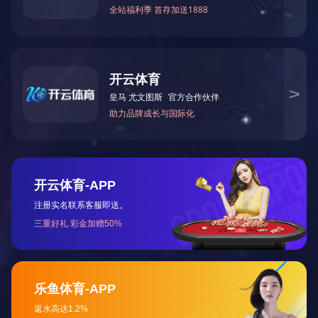
拓展部总监李志军经验分享
团队介绍
我们拥有这么多经典的项目同时，我们同样，也拥有
一只技术过硬，踏实、稳定的保障队伍。队伍中
80%
的员
工都拥有，国家登山协会、国家攀岩协会、国家定向协会