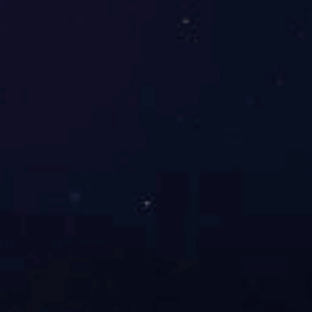
南中田旅业开发有限公司白石岭旅游景区优化品牌结构、
强化自身建设、提升服务品质，将海南国际旅游岛独特的
魅力，展现给来岛游客，助力海南自由贸易区建设。
上一篇：“成就精彩自我，共创星华辉煌” ——2019年乐
动网页版·官方站在线登入-乐动（中国） 员工户外拓展
活动圆满结束
下一篇：浓情中秋•情系星华 ——2019年乐动网页版·官
方站在线登入-乐动（中国） 迎中秋活动圆满结束
返回
走进星华
集团简介
旗下公司
发展历程
集团荣誉
星华动态
集团新闻