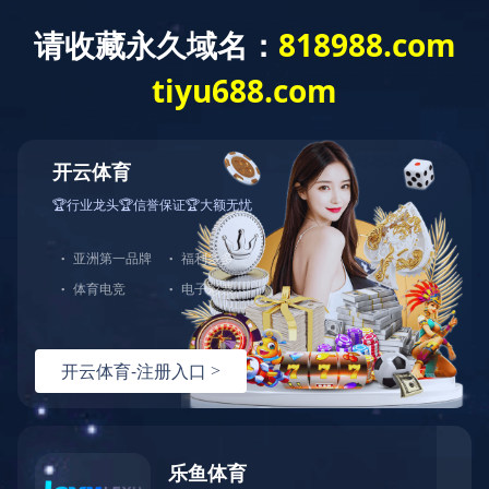
乐动网页版·官方站在线登入
乐动网页版·官方站在线登入-乐动（中国）
走进星华
集团简介
旗下公司
发展历程
集团荣誉
新闻动态
集团新闻
媒体报道
乐动网页版·官方站在线登入
文化理念
精彩活动
星华故事
投资产业
文旅运营与融合
城市更新与改造
美丽乡村与赋能
社会公益
人才招聘
人才理念
招聘职位
星籍会
星华在线
意见反馈
联系我们