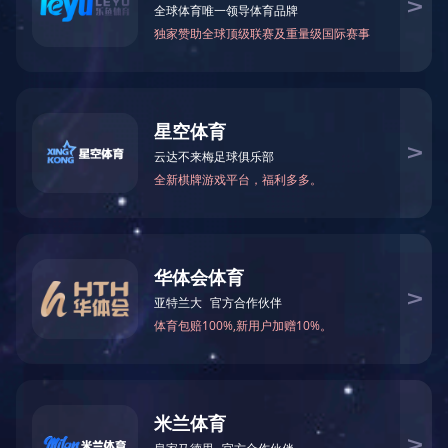
投资产业
走进星华
旗下公司
集团简介
旗下公司
发展历程
集团荣誉
海南星华农业开发有限公司
浏览次数：28828次
发布时间：2024-04-08 17:11:49
海南星华农业开发有限公司为乐动网页版·官方站在线登
入-乐动（中国） 旗下集休闲农业开发、生态观光旅游农业一