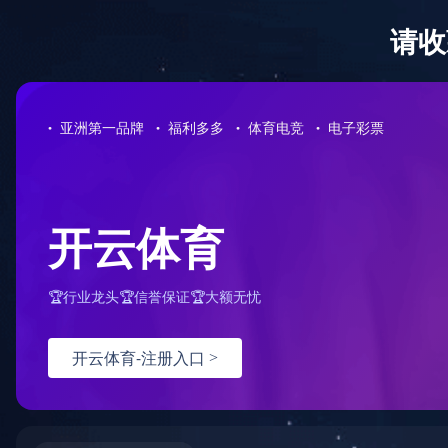
乐动网页版·官方站在线登入
乐动网页版·官方站在线登入-乐动（中国）
走进星华
集团简介
旗下公司
发展历程
集团荣誉
新闻动态
集团新闻
媒体报道
乐动网页版·官方站在线登入
文化理念
精彩活动
星华故事
投资产业
文旅运营与融合
城市更新与改造
美丽乡村与赋能
社会公益
人才招聘
人才理念
招聘职位
星籍会
星华在线
意见反馈
联系我们