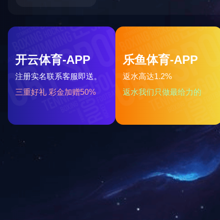
发展历程
集团荣誉
星华动态
集团新闻
媒体报道
乐动网页版·官方站在线登入
文化理念
精彩活动
星华故事
投资产业
文旅运营与融合
城市更新与改造
美丽乡村与赋能
人才招聘
人才理念
招聘职位
星华在线