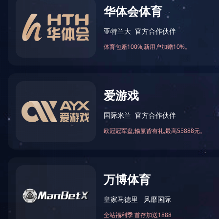
社会公益
社会公益
希望工程
浏览次数：20117次
发布时间：2018-03-23 11:11:02
上一篇：文昌捐赠(威马逊)
下一篇：2014希望工程发放仪式照片
返回
走进星华
集团简介
旗下公司